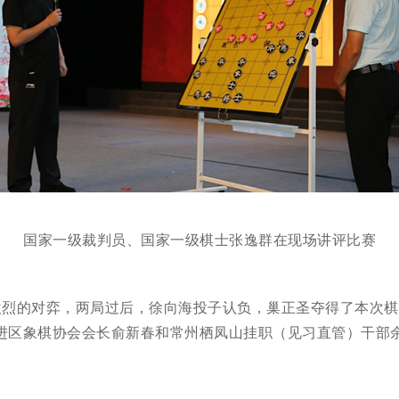
国家一级裁判员、国家一级棋士张逸群在现场讲评比赛
激烈的对弈，两局过后，徐向海投子认负，巢正圣夺得了本次
进区象棋协会会长俞新春和常州栖凤山挂职（见习直管）干部