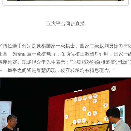
五大平台同步直播
的两位选手分别是象棋国家一级棋士、国家二级裁判员徐向海
正圣。为全面展示象棋魅力，在两位棋王激烈对弈时，国家一
讲评比赛。现场观众于先生表示：“这场精彩的象棋盛宴让我们
在，举手之间皆是智慧闪现，攻守转承均有精思蕴含。”