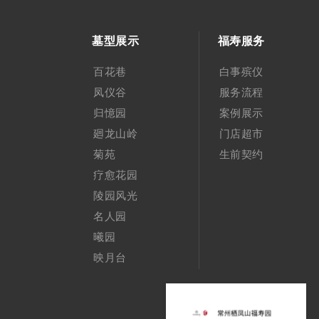
墓型展示
福寿服务
百花巷
白事殡仪
凤仪谷
服务流程
归憶园
案例展示
廻龙山岭
门店超市
菊苑
生前契约
疗愈花园
陵园风光
名人园
曦园
映月台