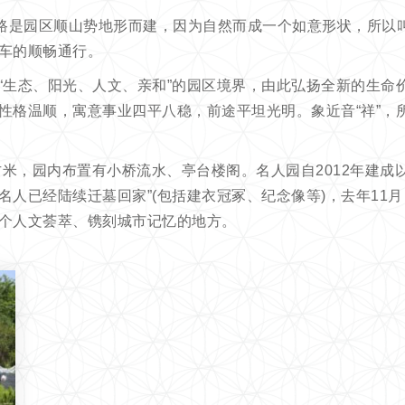
道路是园区顺山势地形而建，因为自然而成一个如意形状，所以
车的顺畅通行。
“生态、阳光、人文、亲和”的园区境界，由此弘扬全新的生命
性格温顺，寓意事业四平八稳，前途平坦光明。象近音“祥”，
方米，园内布置有小桥流水、亭台楼阁。名人园自2012年建
名人已经陆续迁墓回家”(包括建衣冠冢、纪念像等)，去年11
个人文荟萃、镌刻城市记忆的地方。