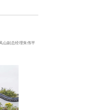
山
栖凤山副总经理朱伟平