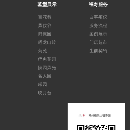
墓型展示
福寿服务
百花巷
白事殡仪
凤仪谷
服务流程
归憶园
案例展示
廻龙山岭
门店超市
菊苑
生前契约
疗愈花园
陵园风光
名人园
曦园
映月台